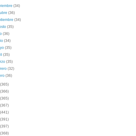
viembre
(34)
tubre
(36)
ptiembre
(34)
osto
(35)
io
(36)
nio
(34)
yo
(35)
il
(35)
rzo
(35)
brero
(32)
ero
(36)
(365)
(366)
(365)
(367)
(441)
(391)
(397)
(368)