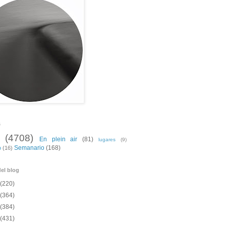
s
(4708)
En plein air
(81)
lugares
(9)
Semanario
(168)
o
(16)
el blog
(220)
(364)
(384)
(431)