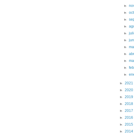
►
no
►
oc
►
se
►
ag
►
jul
►
ju
►
ma
►
abr
►
ma
►
fe
►
en
►
2021
►
2020
►
2019
►
2018
►
2017
►
2016
►
2015
►
2014