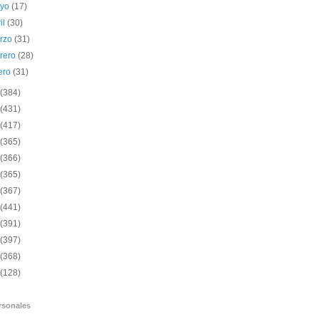
yo
(17)
il
(30)
rzo
(31)
brero
(28)
ero
(31)
(384)
(431)
(417)
(365)
(366)
(365)
(367)
(441)
(391)
(397)
(368)
(128)
rsonales