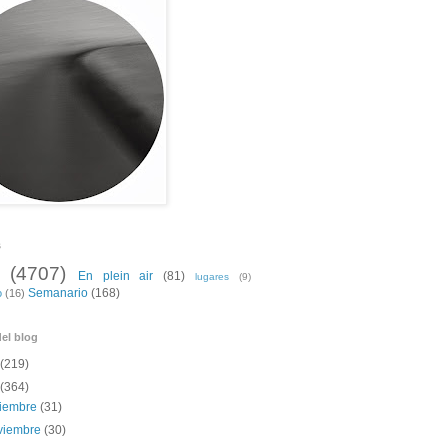
s
(4707)
En plein air
(81)
lugares
(9)
Semanario
(168)
o
(16)
el blog
(219)
(364)
ciembre
(31)
viembre
(30)