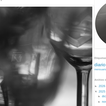
25
Etiqueta
diario
mensuari
Archivo d
►
2026
▼
2025
►
di
►
no