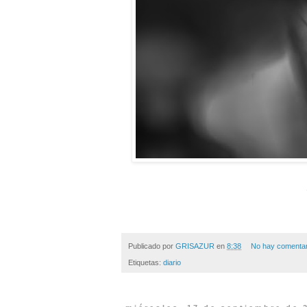
Publicado por
GRISAZUR
en
8:38
No hay comentar
Etiquetas:
diario