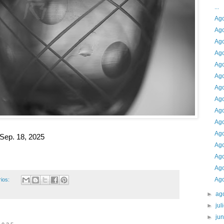
...
Ago
Ago
Ago
Ago
Ago
Ago
Ago
Ago
Ago
Ago
Ago
Sep. 18, 2025
Ago
Ago
Ago
Ago
ios:
►
ag
►
jul
►
ju