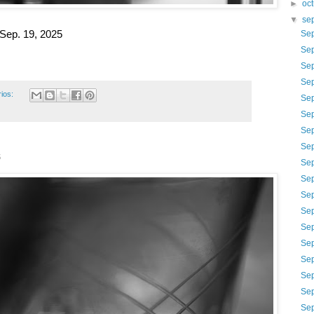
►
oc
▼
se
Sep. 19, 2025
Sep
Sep
Sep
Sep
ios:
Sep
Sep
Sep
Sep
5
Sep
Sep
Sep
Sep
Sep
Sep
Sep
Sep
Sep
Sep