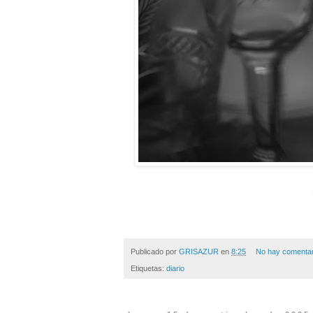
Publicado por
GRISAZUR
en
8:25
No hay comentar
Etiquetas:
diario