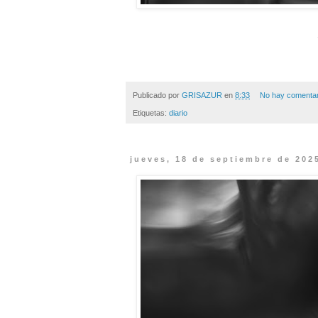
Publicado por
GRISAZUR
en
8:33
No hay comentar
Etiquetas:
diario
jueves, 18 de septiembre de 202