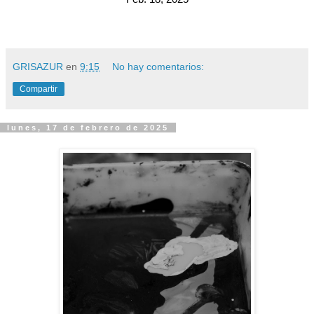
GRISAZUR
en
9:15
No hay comentarios:
Compartir
lunes, 17 de febrero de 2025