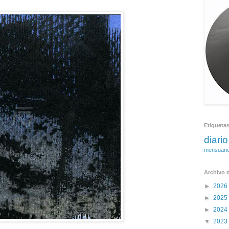
3
Etiqueta
diario
mensuari
Archivo d
►
2026
►
2025
►
2024
▼
2023