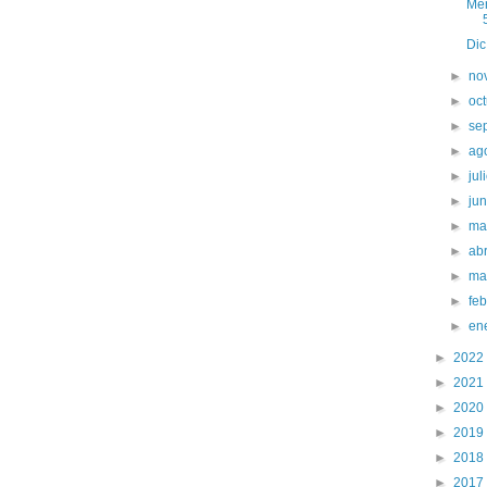
Men
Dic
►
no
►
oc
►
se
►
ag
►
jul
►
ju
►
ma
►
abr
►
ma
►
fe
►
en
►
2022
►
2021
►
2020
►
2019
►
2018
►
2017