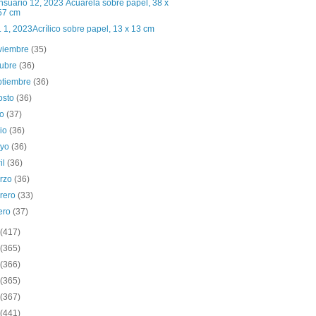
suario 12, 2023 Acuarela sobre papel, 38 x
57 cm
. 1, 2023Acrílico sobre papel, 13 x 13 cm
viembre
(35)
tubre
(36)
ptiembre
(36)
osto
(36)
io
(37)
nio
(36)
yo
(36)
il
(36)
rzo
(36)
brero
(33)
ero
(37)
(417)
(365)
(366)
(365)
(367)
(441)