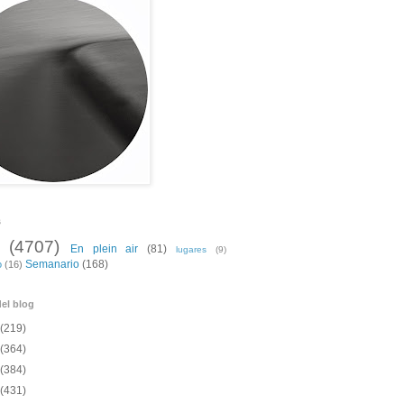
s
(4707)
En plein air
(81)
lugares
(9)
Semanario
(168)
o
(16)
el blog
(219)
(364)
(384)
(431)