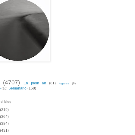
s
(4707)
En plein air
(81)
lugares
(9)
Semanario
(168)
o
(16)
el blog
(219)
(364)
(384)
(431)