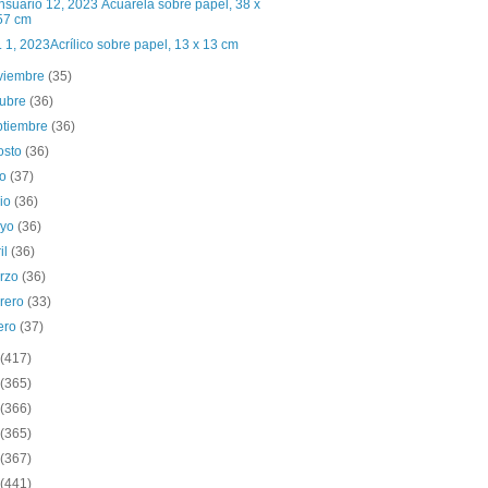
suario 12, 2023 Acuarela sobre papel, 38 x
57 cm
. 1, 2023Acrílico sobre papel, 13 x 13 cm
viembre
(35)
tubre
(36)
ptiembre
(36)
osto
(36)
io
(37)
nio
(36)
yo
(36)
il
(36)
rzo
(36)
brero
(33)
ero
(37)
(417)
(365)
(366)
(365)
(367)
(441)