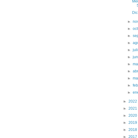
Men
Dic
►
no
►
oc
►
se
►
ag
►
jul
►
ju
►
ma
►
abr
►
ma
►
fe
►
en
►
2022
►
2021
►
2020
►
2019
►
2018
►
2017