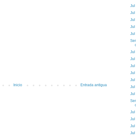
Jul
Jul
Jul
Jul
Jul
Sem
Jul
Jul
Jul
Jul
Jul
Inicio
Entrada antigua
Jul
Jul
Sem
Jul
Jul
Jul
Jul