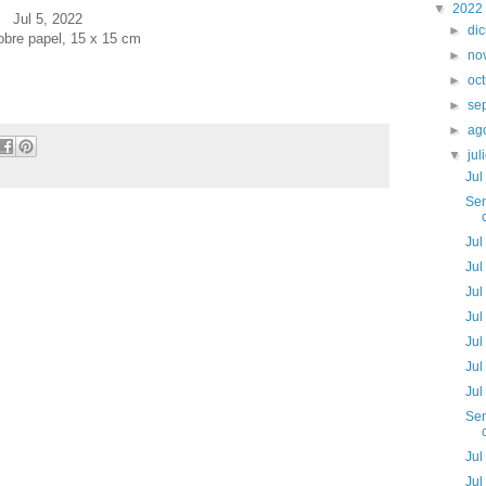
▼
2022
Jul 5
, 2022
►
di
obre papel, 15 x 15 cm
►
no
►
oc
►
se
►
ag
▼
jul
Jul
Sem
Jul
Jul
Jul
Jul
Jul
Jul
Jul
Sem
Jul
Jul