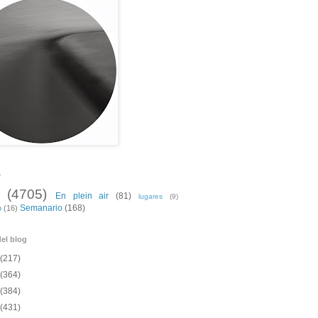
s
(4705)
En plein air
(81)
lugares
(9)
Semanario
(168)
o
(16)
el blog
(217)
(364)
(384)
(431)