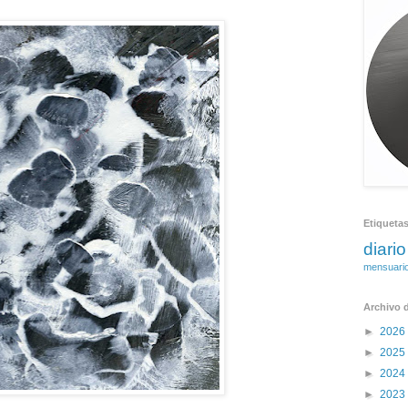
Etiqueta
diario
mensuari
Archivo d
►
2026
►
2025
►
2024
►
2023