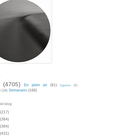
s
(4705)
En plein air
(81)
lugares
(9)
Semanario
(168)
o
(16)
el blog
(217)
(364)
(384)
(431)