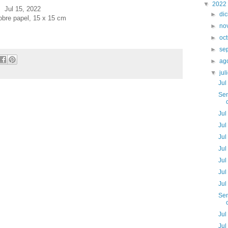
▼
2022
Jul 15
, 2022
►
di
obre papel, 15 x 15 cm
►
no
►
oc
►
se
►
ag
▼
jul
Jul
Sem
Jul
Jul
Jul
Jul
Jul
Jul
Jul
Sem
Jul
Jul