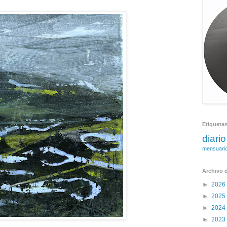
Etiqueta
diario
mensuari
Archivo d
►
2026
►
2025
►
2024
►
2023