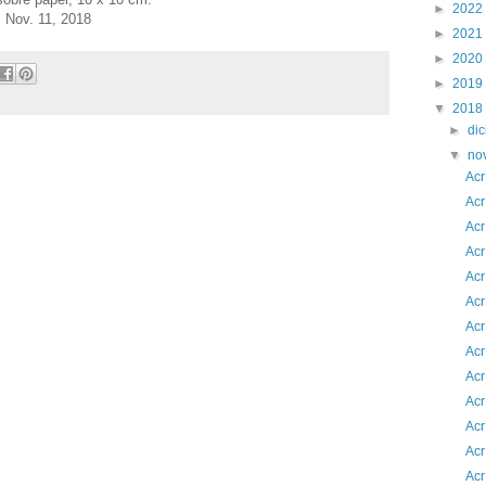
►
2022
Nov. 11, 2018
►
2021
►
2020
►
2019
▼
2018
►
di
▼
no
Acr
Acr
Acr
Acr
Acr
Acr
Acr
Acr
Acr
Acr
Acr
Acr
Acr