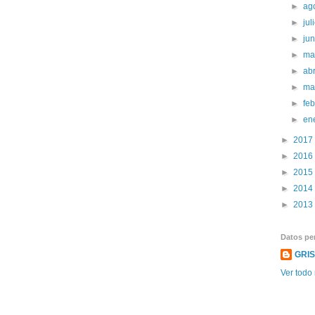
►
ag
►
jul
►
ju
►
ma
►
abr
►
ma
►
fe
►
en
►
2017
►
2016
►
2015
►
2014
►
2013
Datos pe
GRI
Ver todo 