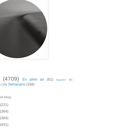
s
(4709)
En plein air
(81)
lugares
(9)
Semanario
(168)
o
(16)
el blog
(221)
(364)
(384)
(431)