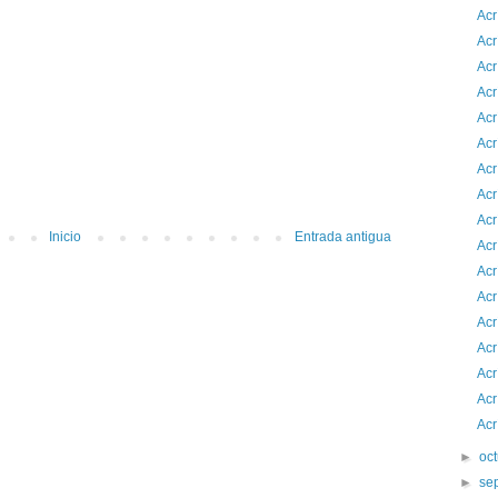
Acr
Acr
Acr
Acr
Acr
Acr
Acr
Acr
Acr
Inicio
Entrada antigua
Acr
Acr
Acr
Acr
Acr
Acr
Acr
Acr
►
oc
►
se