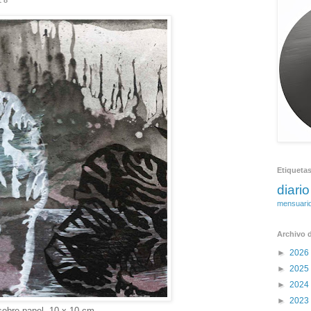
18
Etiqueta
diario
mensuari
Archivo d
►
2026
►
2025
►
2024
►
2023
 sobre papel, 10 x 10 cm.