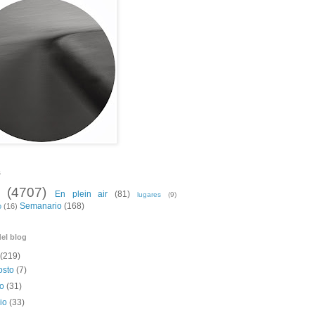
s
(4707)
En plein air
(81)
lugares
(9)
Semanario
(168)
o
(16)
el blog
(219)
osto
(7)
io
(31)
nio
(33)