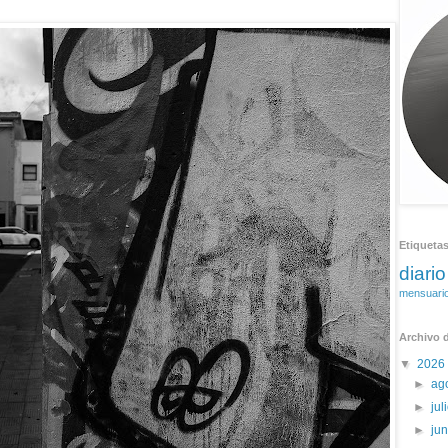
Etiqueta
diario
mensuari
Archivo d
▼
2026
►
ag
►
jul
►
ju