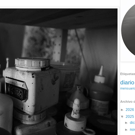
Etiqueta
diario
mensuari
Archivo d
►
2026
▼
2025
►
di
►
no