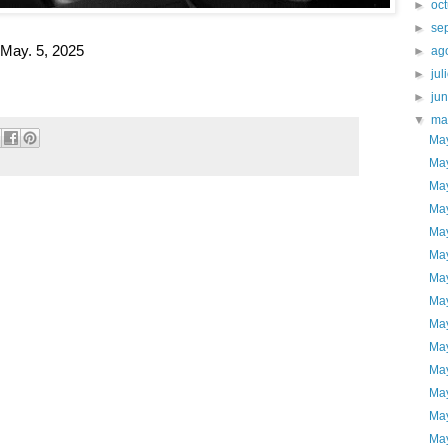
►
oc
►
se
May. 5, 2025
►
ag
►
jul
►
ju
▼
ma
May
May
May
May
May
May
May
May
May
May
May
May
May
May