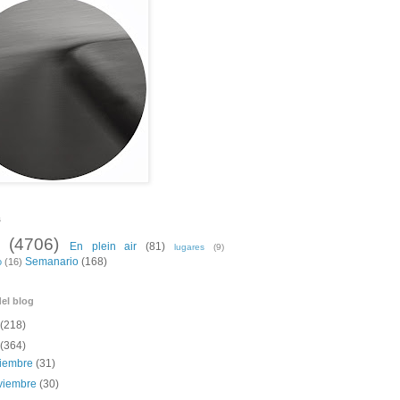
s
(4706)
En plein air
(81)
lugares
(9)
Semanario
(168)
o
(16)
el blog
(218)
(364)
ciembre
(31)
viembre
(30)