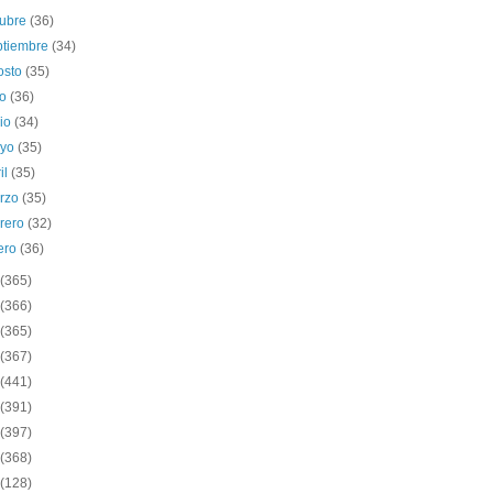
tubre
(36)
ptiembre
(34)
osto
(35)
io
(36)
nio
(34)
yo
(35)
il
(35)
rzo
(35)
brero
(32)
ero
(36)
(365)
(366)
(365)
(367)
(441)
(391)
(397)
(368)
(128)