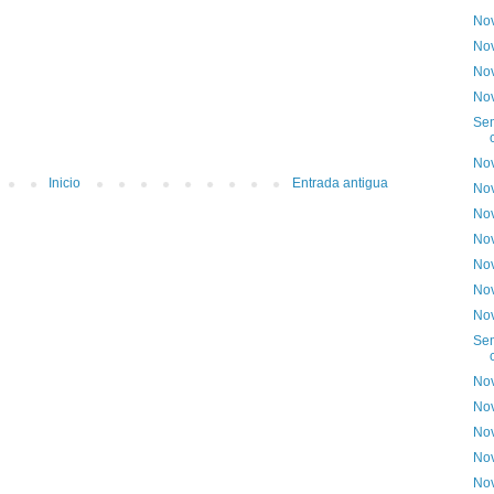
Nov
Nov
Nov
Nov
Sem
Nov
Inicio
Entrada antigua
Nov
Nov
Nov
Nov
Nov
Nov
Sem
Nov
Nov
Nov
Nov
Nov