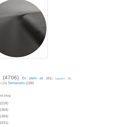
s
(4706)
En plein air
(81)
lugares
(9)
Semanario
(168)
o
(16)
el blog
(218)
(364)
(384)
(431)