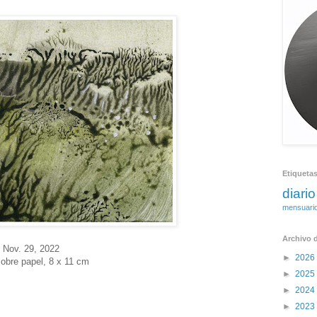
2
Etiqueta
diario
mensuari
Archivo d
N
ov. 29
, 2022
►
2026
obre papel, 8 x 11 cm
►
2025
►
2024
►
2023