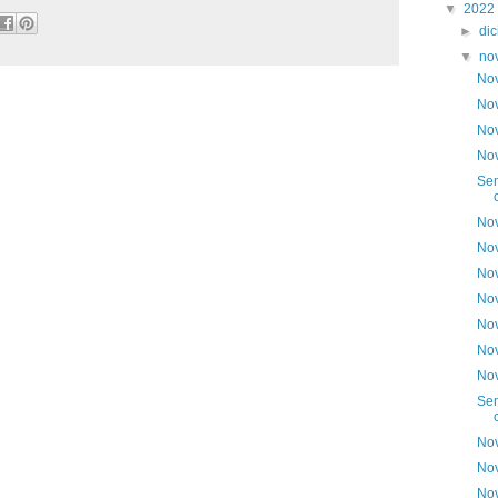
▼
2022
►
di
▼
no
Nov
Nov
Nov
Nov
Sem
Nov
Nov
Nov
Nov
Nov
Nov
Nov
Sem
Nov
Nov
Nov