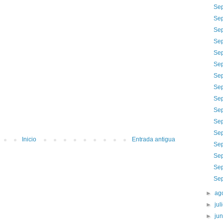
Sep
Sep
Sep
Sep
Sep
Sep
Sep
Sep
Sep
Sep
Sep
Sep
Inicio
Entrada antigua
Sep
Sep
Sep
Sep
►
ag
►
jul
►
ju