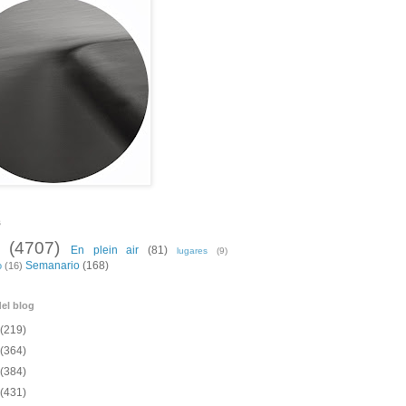
s
(4707)
En plein air
(81)
lugares
(9)
Semanario
(168)
o
(16)
el blog
(219)
(364)
(384)
(431)