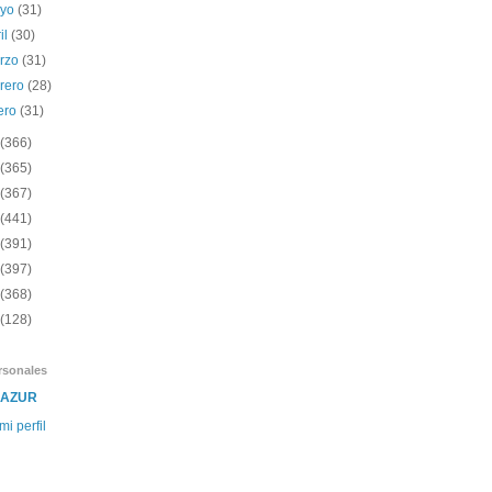
yo
(31)
il
(30)
rzo
(31)
brero
(28)
ero
(31)
(366)
(365)
(367)
(441)
(391)
(397)
(368)
(128)
rsonales
SAZUR
mi perfil