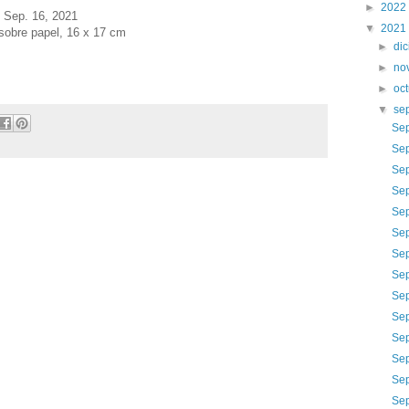
►
2022
Sep. 16
, 2021
▼
2021
 sobre papel, 16 x 17 cm
►
di
►
no
►
oc
▼
se
Sep
Sep
Sep
Sep
Sep
Sep
Sep
Sep
Sep
Sep
Sep
Sep
Sep
Sep