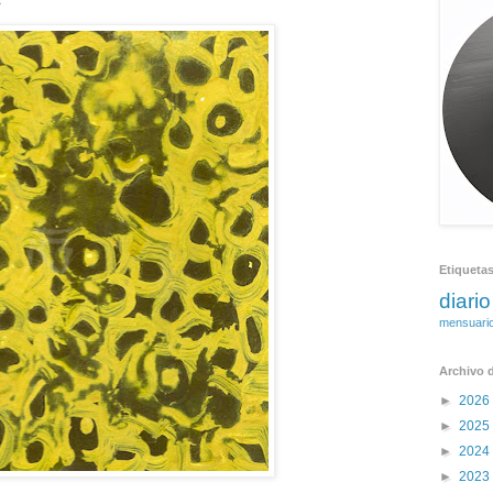
1
Etiqueta
diario
mensuari
Archivo d
►
2026
►
2025
►
2024
►
2023