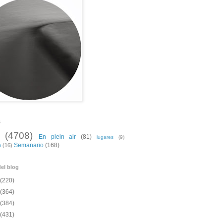
s
(4708)
En plein air
(81)
lugares
(9)
Semanario
(168)
o
(16)
el blog
(220)
(364)
(384)
(431)