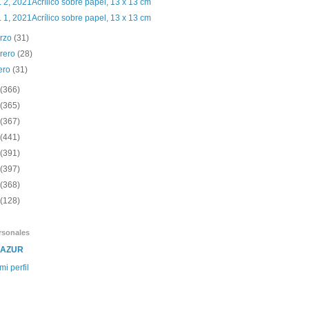
. 2, 2021Acrílico sobre papel, 13 x 13 cm
. 1, 2021Acrílico sobre papel, 13 x 13 cm
rzo
(31)
brero
(28)
ero
(31)
(366)
(365)
(367)
(441)
(391)
(397)
(368)
(128)
rsonales
SAZUR
mi perfil