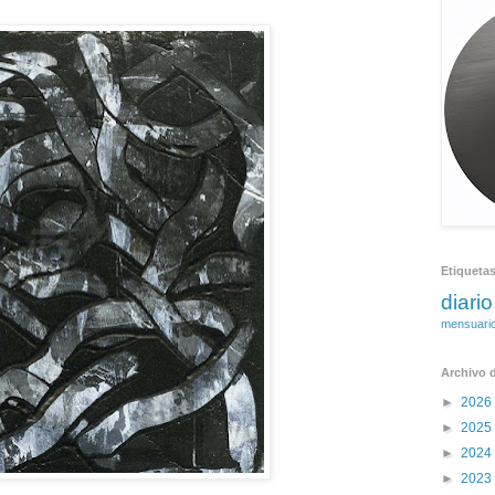
Etiqueta
diario
mensuari
Archivo d
►
2026
►
2025
►
2024
►
2023