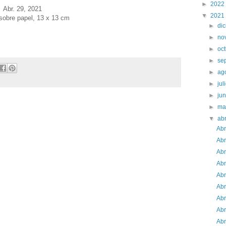
►
2022
Abr. 29
, 2021
▼
2021
 sobre papel, 13 x 13 cm
►
di
►
no
►
oc
►
se
►
ag
►
jul
►
ju
►
ma
▼
abr
Abr
Abr
Abr
Abr
Abr
Abr
Abr
Abr
Abr