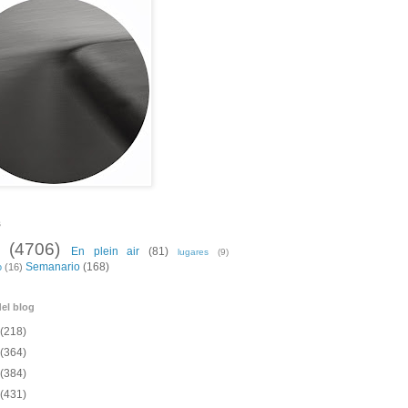
s
(4706)
En plein air
(81)
lugares
(9)
Semanario
(168)
o
(16)
el blog
(218)
(364)
(384)
(431)