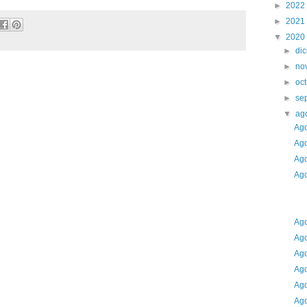
►
2022
►
2021
▼
2020
►
di
►
no
►
oc
►
se
▼
ag
Ago
Ago
Ago
Ago
Ago
Ago
Ago
Ago
Ago
Ago