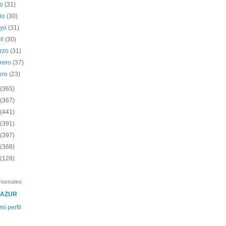
io
(31)
nio
(30)
yo
(31)
il
(30)
rzo
(31)
brero
(37)
ero
(23)
(365)
(367)
(441)
(391)
(397)
(368)
(128)
rsonales
SAZUR
mi perfil