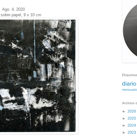
Ago. 4, 2020
o sobre papel, 9 x 10 cm
Etiqueta
diario
mensuari
Archivo d
►
2026
►
2025
►
2024
►
2023