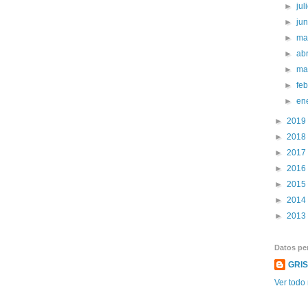
►
jul
►
ju
►
ma
►
abr
►
ma
►
fe
►
en
►
2019
►
2018
►
2017
►
2016
►
2015
►
2014
►
2013
Datos pe
GRI
Ver todo 