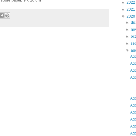
o sobre papel, 9 x 10 cm
►
2022
►
2021
▼
2020
►
di
►
no
►
oc
►
se
▼
ag
Ago
Ago
Ago
Ago
Ago
Ago
Ago
Ago
Ago
Ago