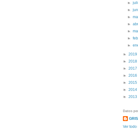
►
jul
►
ju
►
ma
►
abr
►
ma
►
fe
►
en
►
2019
►
2018
►
2017
►
2016
►
2015
►
2014
►
2013
Datos pe
GRI
Ver todo 