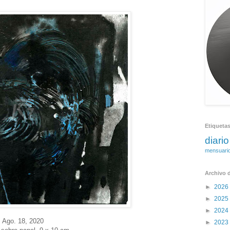
Etiqueta
diario
mensuari
Archivo d
►
2026
►
2025
►
2024
Ago. 18, 2020
►
2023