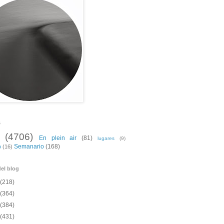
s
(4706)
En plein air
(81)
lugares
(9)
Semanario
(168)
o
(16)
el blog
(218)
(364)
(384)
(431)