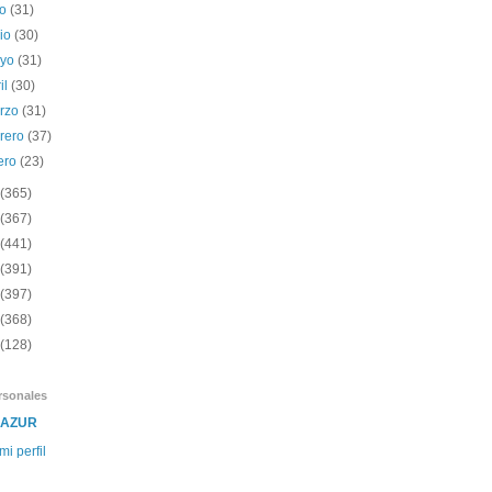
io
(31)
nio
(30)
yo
(31)
il
(30)
rzo
(31)
brero
(37)
ero
(23)
(365)
(367)
(441)
(391)
(397)
(368)
(128)
rsonales
SAZUR
mi perfil