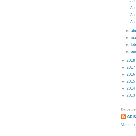
Acr
Acr
Acr
Acr
►
abr
►
ma
►
fe
►
en
►
2018
►
2017
►
2016
►
2015
►
2014
►
2013
Datos pe
GRI
Ver todo 