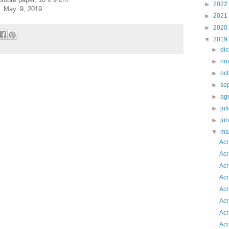
►
2022
May. 9, 2019
►
2021
►
2020
▼
2019
►
di
►
no
►
oc
►
se
►
ag
►
jul
►
ju
▼
ma
Acr
Acr
Acr
Acr
Acr
Acr
Acr
Acr