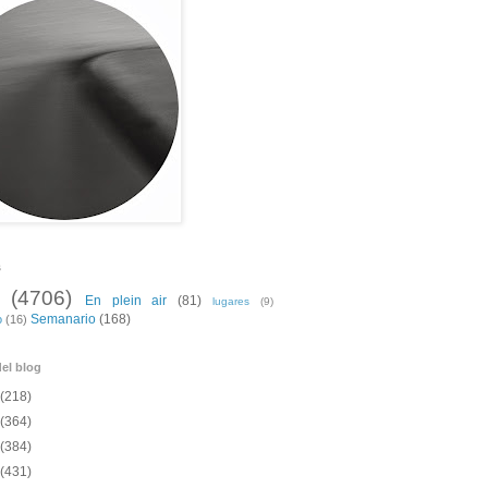
s
(4706)
En plein air
(81)
lugares
(9)
Semanario
(168)
o
(16)
el blog
(218)
(364)
(384)
(431)