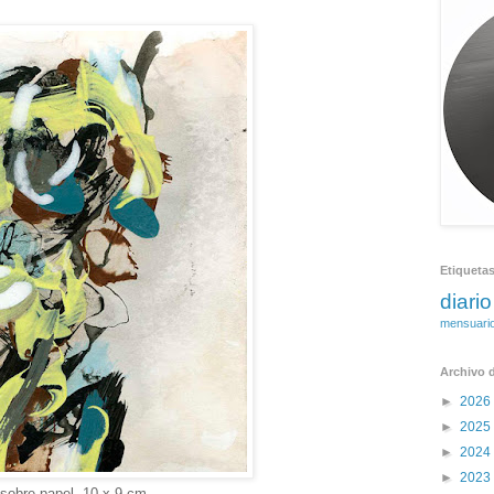
Etiqueta
diario
mensuari
Archivo d
►
2026
►
2025
►
2024
►
2023
 sobre papel, 10 x 9 cm.