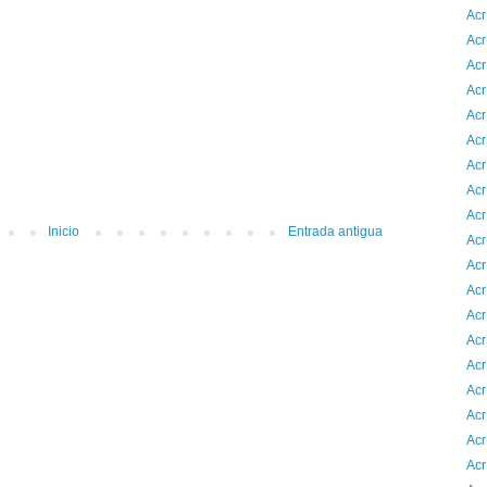
Acr
Acr
Acr
Acr
Acr
Acr
Acr
Acr
Acr
Inicio
Entrada antigua
Acr
Acr
Acr
Acr
Acr
Acr
Acr
Acr
Acr
Acr