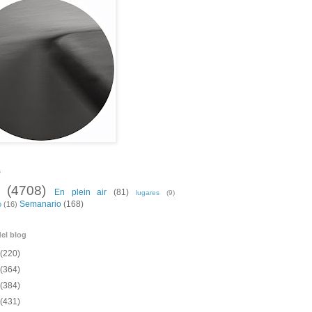
s
(4708)
En plein air
(81)
lugares
(9)
Semanario
(168)
o
(16)
el blog
(220)
(364)
(384)
(431)