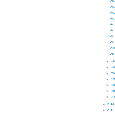
Acu
Acu
Acu
Acu
Acu
Acu
Acu
Acu
201
Acu
►
jul
►
ju
►
ma
►
abr
►
ma
►
fe
►
en
►
2014
►
2013