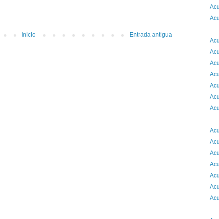
Acu
Acu
2
Inicio
Entrada antigua
Acu
Acu
Acu
Acu
Acu
Acu
Acu
2
Acu
Acu
Acu
Acu
Acu
Acu
Acu
2