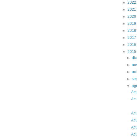
►
2022
►
2021
►
2020
►
2019
►
2018
►
2017
►
2016
▼
2015
►
di
►
no
►
oc
►
se
▼
ag
Acu
Acu
2
Acu
Acu
Acu
Acu