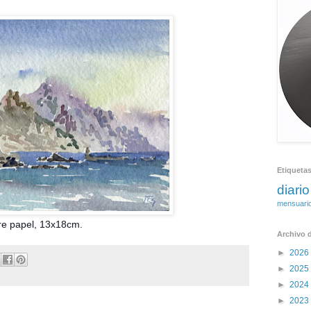
Etiqueta
diario
mensuari
el, 13x18cm.
Archivo d
►
2026
►
2025
►
2024
►
2023