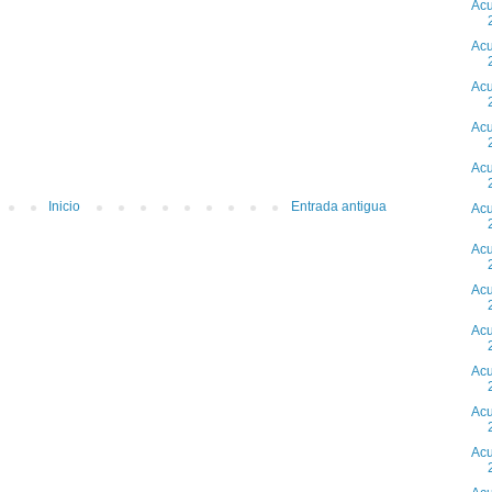
Acu
Acu
Acu
Acu
Acu
Inicio
Entrada antigua
Acu
Acu
Acu
Acu
Acu
Acu
Acu