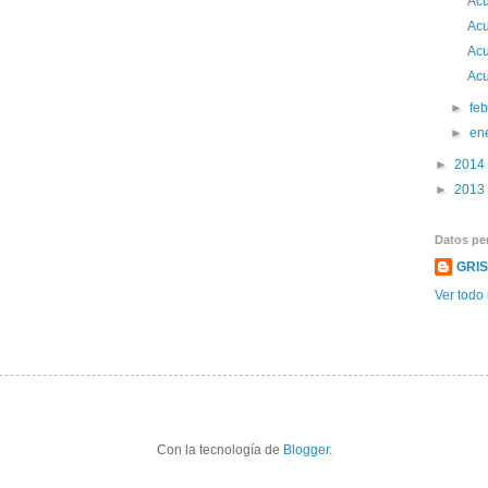
Acu
Acu
Acu
Acu
►
fe
►
en
►
2014
►
2013
Datos pe
GRI
Ver todo 
Con la tecnología de
Blogger
.