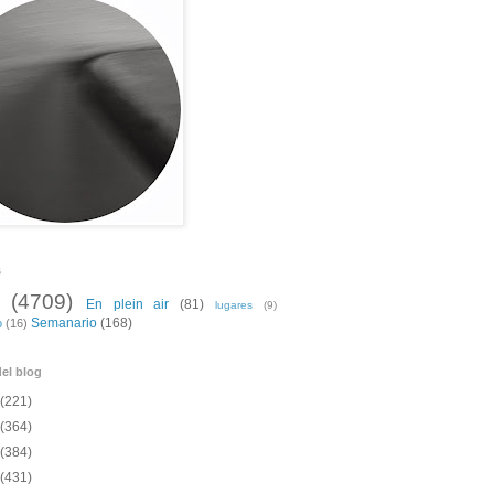
s
(4709)
En plein air
(81)
lugares
(9)
Semanario
(168)
o
(16)
el blog
(221)
(364)
(384)
(431)