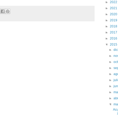
►
2022
►
2021
►
2020
►
2019
►
2018
►
2017
►
2016
▼
2015
►
di
►
no
►
oc
►
se
►
ag
►
jul
►
ju
►
ma
►
abr
▼
ma
Acu