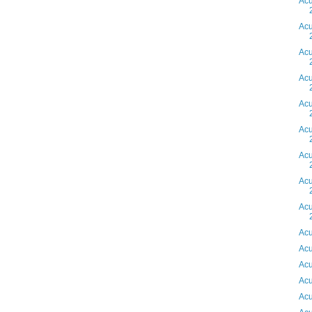
Acu
Acu
Acu
Acu
Acu
Acu
Acu
Acu
Acu
Acu
Acu
Acu
Acu
Acu