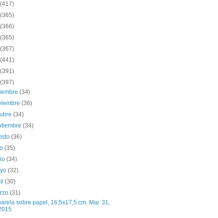
(417)
(365)
(366)
(365)
(367)
(441)
(391)
(397)
ciembre
(34)
viembre
(36)
tubre
(34)
ptiembre
(34)
osto
(36)
io
(35)
nio
(34)
yo
(32)
il
(30)
rzo
(31)
arela sobre papel, 16,5x17,5 cm. Mar. 31,
2015