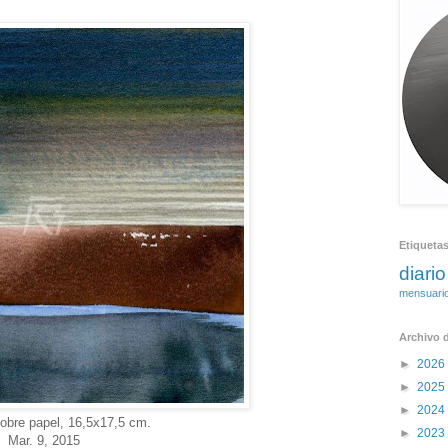
Etiqueta
diario
mensuari
Archivo d
►
2026
►
2025
►
2024
obre papel, 16,5x17,5 cm.
►
2023
Mar. 9, 2015