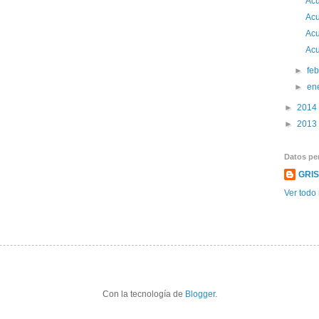
Acu
Acu
Acu
Acu
►
fe
►
en
►
2014
►
2013
Datos pe
GRI
Ver todo 
Con la tecnología de
Blogger
.