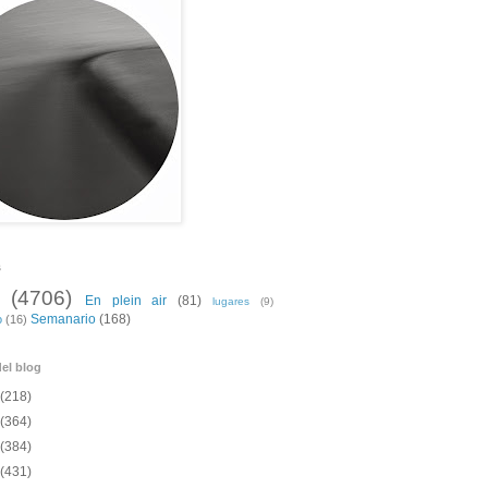
s
(4706)
En plein air
(81)
lugares
(9)
Semanario
(168)
o
(16)
el blog
(218)
(364)
(384)
(431)