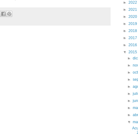
►
2022
►
2021
►
2020
►
2019
►
2018
►
2017
►
2016
▼
2015
►
di
►
no
►
oc
►
se
►
ag
►
jul
►
ju
►
ma
►
abr
▼
ma
Acu