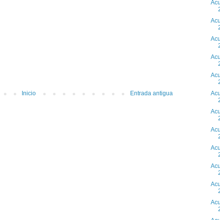
Acu
Acu
Acu
Acu
Acu
Inicio
Entrada antigua
Acu
Acu
Acu
Acu
Acu
Acu
Acu