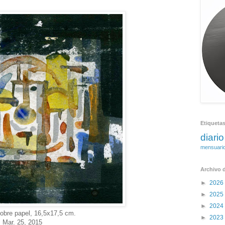
Etiqueta
diario
mensuari
Archivo d
►
2026
►
2025
►
2024
obre papel, 16,5x17,5 cm.
►
2023
Mar. 25, 2015