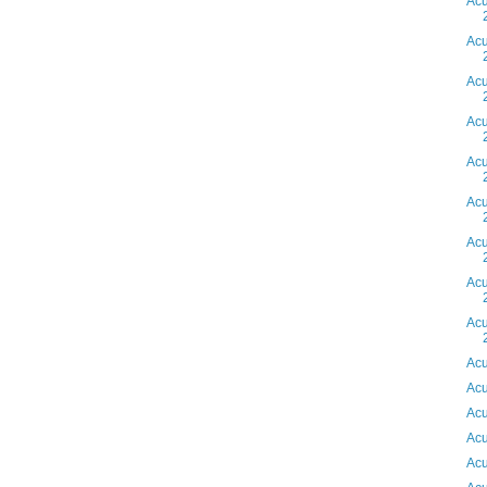
Acu
Acu
Acu
Acu
Acu
Acu
Acu
Acu
Acu
Acu
Acu
Acu
Acu
Acu