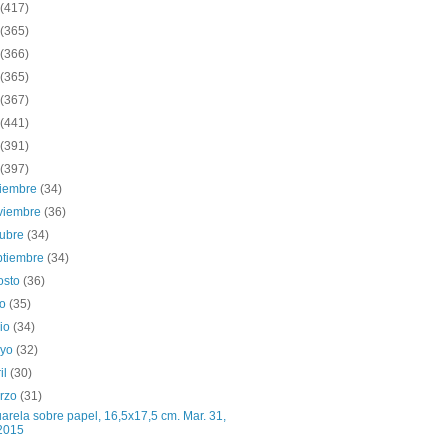
(417)
(365)
(366)
(365)
(367)
(441)
(391)
(397)
ciembre
(34)
viembre
(36)
tubre
(34)
ptiembre
(34)
osto
(36)
io
(35)
nio
(34)
yo
(32)
il
(30)
rzo
(31)
arela sobre papel, 16,5x17,5 cm. Mar. 31,
2015