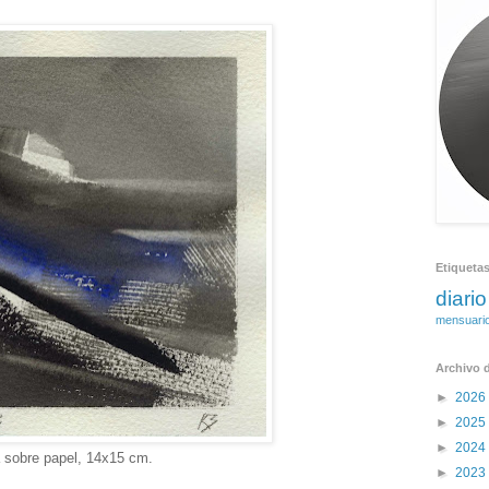
Etiqueta
diario
mensuari
Archivo d
►
2026
►
2025
►
2024
 sobre papel, 14x15 cm.
►
2023