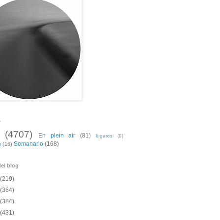
s
(4707)
En plein air
(81)
lugares
(9)
Semanario
(168)
o
(16)
el blog
(219)
(364)
(384)
(431)