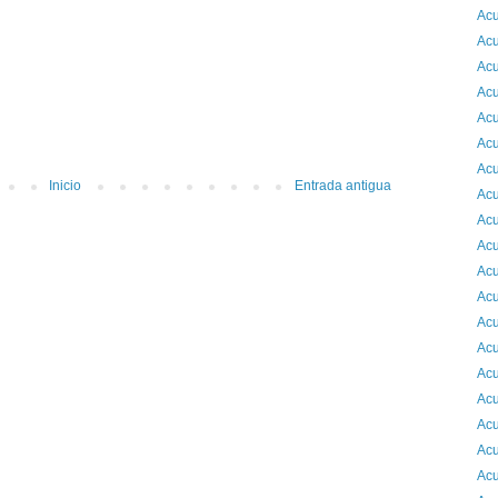
Acu
Acu
Acu
Acu
Acu
Acu
Acu
Inicio
Entrada antigua
Acu
Acu
Acu
Acu
Acu
Acu
Acu
Acu
Acu
Acu
Acu
Acu