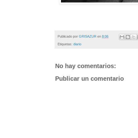
Publicado por
GRISAZUR
en
8:06
Etiquetas:
diario
No hay comentarios:
Publicar un comentario