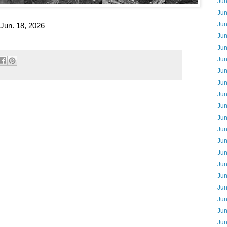
Jun
Jun
Jun
Jun. 18, 2026
Jun
Jun
Jun
Jun
Jun
Jun
Jun
Jun
Jun
Jun
Jun
Jun
Jun
Jun
Jun
Jun
Jun