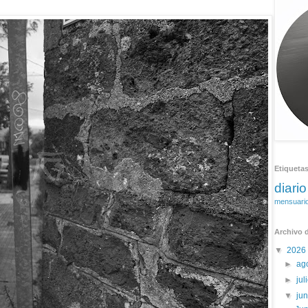
Etiqueta
diario
mensuari
Archivo d
▼
2026
►
ag
►
jul
▼
ju