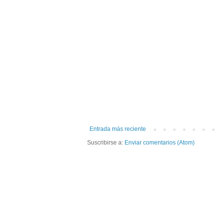
Entrada más reciente
Suscribirse a:
Enviar comentarios (Atom)