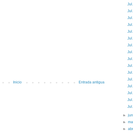
Jul
Jul
Jul
Jul
Jul
Jul
Jul
Jul
Jul
Jul
Jul
Jul
Inicio
Entrada antigua
Jul
Jul
Jul
Jul
►
ju
►
ma
►
abr