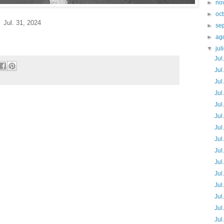
►
no
►
oc
Jul. 31
, 2024
►
se
►
ag
▼
jul
Jul
Jul
Jul
Jul
Jul
Jul
Jul
Jul
Jul
Jul
Jul
Jul
Jul
Jul
Jul