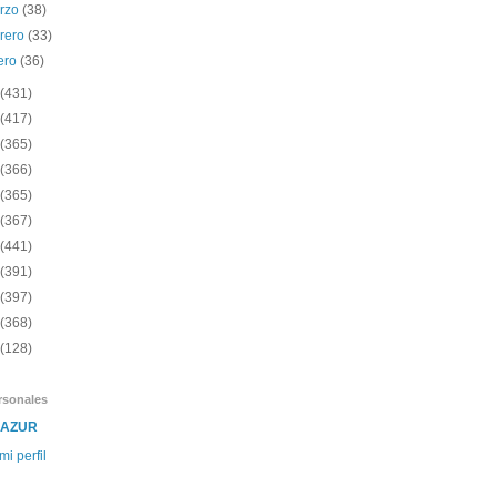
rzo
(38)
brero
(33)
ero
(36)
(431)
(417)
(365)
(366)
(365)
(367)
(441)
(391)
(397)
(368)
(128)
rsonales
SAZUR
mi perfil