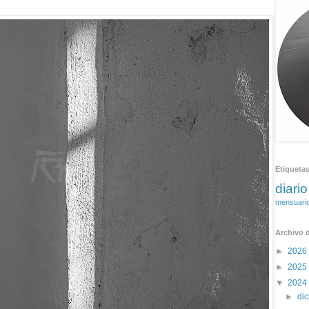
Etiqueta
diario
mensuari
Archivo d
►
2026
►
2025
▼
2024
►
di