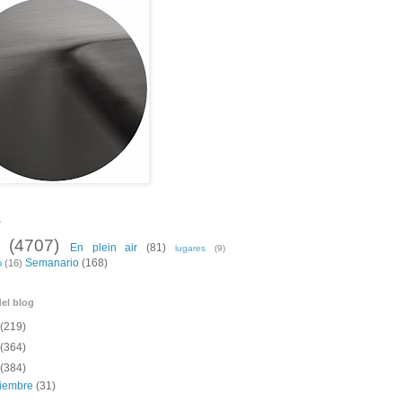
s
(4707)
En plein air
(81)
lugares
(9)
Semanario
(168)
o
(16)
el blog
(219)
(364)
(384)
ciembre
(31)