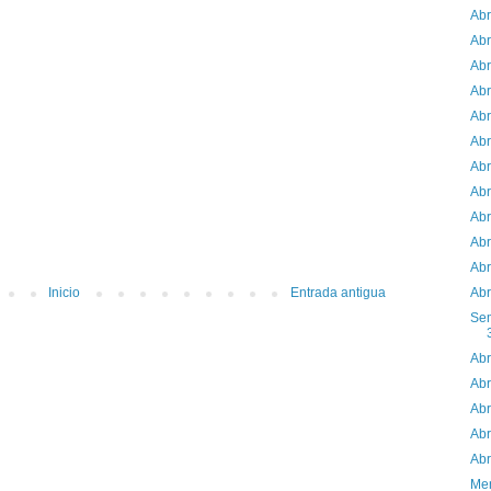
Abr
Abr
Abr
Abr
Abr
Abr
Abr
Abr
Abr
Abr
Abr
Inicio
Entrada antigua
Abr
Sem
Abr
Abr
Abr
Abr
Abr
Men