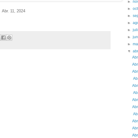
►
no
►
oc
Abr. 11
, 2024
►
se
►
ag
►
jul
►
ju
►
ma
▼
abr
Abr
Abr
Abr
Abr
Abr
Abr
Abr
Abr
Abr
Abr
Abr
Abr