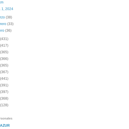
cm
. 1, 2024
rzo
(38)
brero
(33)
ero
(36)
(431)
(417)
(365)
(366)
(365)
(367)
(441)
(391)
(397)
(368)
(128)
rsonales
SAZUR