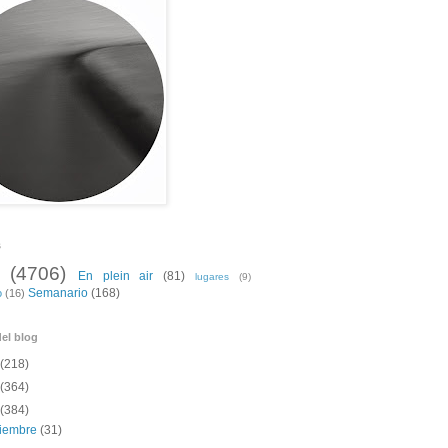
s
(4706)
En plein air
(81)
lugares
(9)
Semanario
(168)
o
(16)
el blog
(218)
(364)
(384)
ciembre
(31)