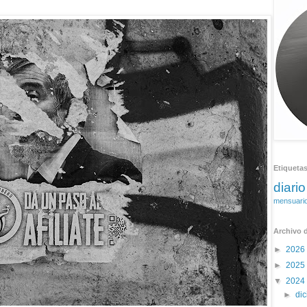
Etiqueta
diario
mensuari
Archivo d
►
2026
►
2025
▼
2024
►
di