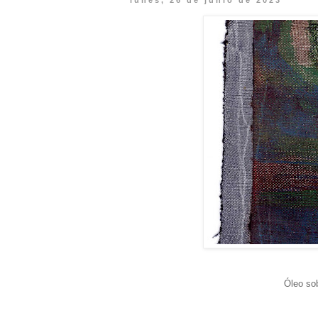
lunes, 26 de junio de 2023
Óleo sob