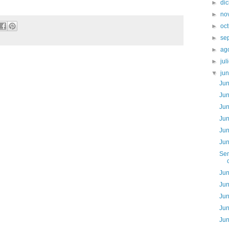
►
di
►
no
►
oc
►
se
►
ag
►
jul
▼
ju
Jun
Jun
Jun
Jun
Jun
Jun
Sem
Jun
Jun
Jun
Jun
Jun