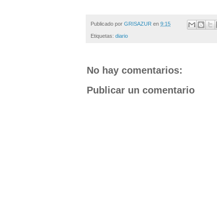
Publicado por
GRISAZUR
en
9:15
Etiquetas:
diario
No hay comentarios:
Publicar un comentario