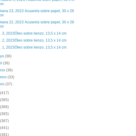
cm
ana 23, 2023 Acuarela sobre papel, 30 x 26
cm
ana 22, 2023 Acuarela sobre papel, 30 x 26
cm
. 3, 2023Óleo sobre lienzo, 13,5 x 14 cm
. 2, 2023Óleo sobre lienzo, 13,5 x 14 cm
. 1, 2023Óleo sobre lienzo, 13,5 x 14 cm
yo
(36)
il
(36)
rzo
(36)
brero
(33)
ero
(37)
(417)
(365)
(366)
(365)
(367)
(441)
(391)