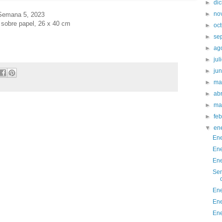
►
di
►
no
Semana 5
, 2023
 sobre papel, 26 x 40 cm
►
oc
►
se
►
ag
►
jul
►
ju
►
ma
►
abr
►
ma
►
fe
▼
en
Ene
Ene
Ene
Sem
Ene
Ene
Ene