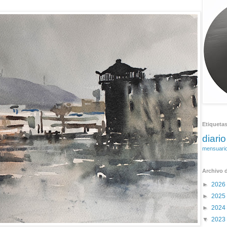
Etiqueta
diario
mensuari
Archivo d
►
2026
►
2025
►
2024
▼
2023