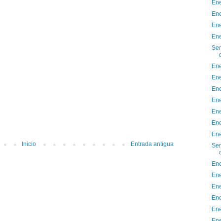
Ene
Ene
Ene
Ene
Sem
Ene
Ene
Ene
Ene
Ene
Ene
Ene
Inicio
Entrada antigua
Sem
Ene
Ene
Ene
Ene
Ene
Ene