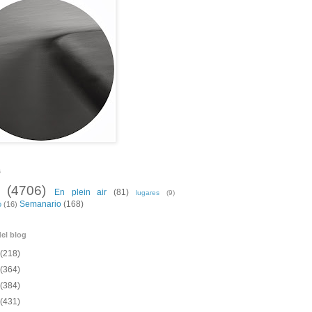
s
(4706)
En plein air
(81)
lugares
(9)
Semanario
(168)
o
(16)
el blog
(218)
(364)
(384)
(431)