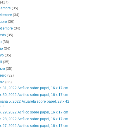
(417)
ciembre
(35)
viembre
(34)
tubre
(36)
ptiembre
(34)
osto
(35)
io
(36)
nio
(34)
yo
(35)
il
(35)
rzo
(35)
brero
(32)
ero
(36)
. 31, 2022 Acrílico sobre papel, 16 x 17 cm
. 30, 2022 Acrílico sobre papel, 16 x 17 cm
ana 5, 2022 Acuarela sobre papel, 28 x 42
cm
. 29, 2022 Acrílico sobre papel, 16 x 17 cm
. 28, 2022 Acrílico sobre papel, 16 x 17 cm
. 27, 2022 Acrílico sobre papel, 16 x 17 cm