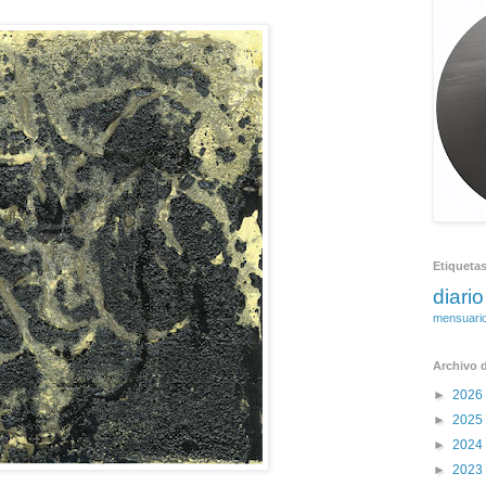
Etiqueta
diario
mensuari
Archivo d
►
2026
►
2025
►
2024
►
2023