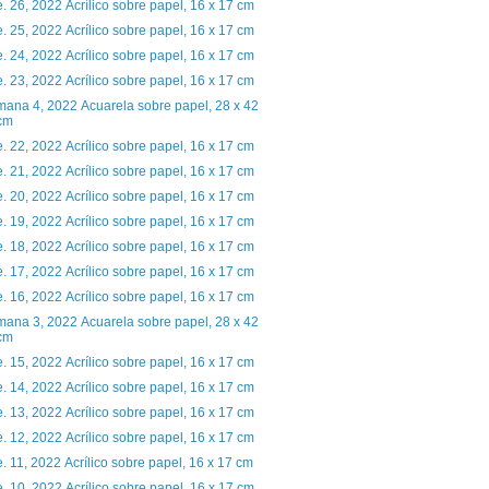
. 26, 2022 Acrílico sobre papel, 16 x 17 cm
. 25, 2022 Acrílico sobre papel, 16 x 17 cm
. 24, 2022 Acrílico sobre papel, 16 x 17 cm
. 23, 2022 Acrílico sobre papel, 16 x 17 cm
ana 4, 2022 Acuarela sobre papel, 28 x 42
cm
. 22, 2022 Acrílico sobre papel, 16 x 17 cm
. 21, 2022 Acrílico sobre papel, 16 x 17 cm
. 20, 2022 Acrílico sobre papel, 16 x 17 cm
. 19, 2022 Acrílico sobre papel, 16 x 17 cm
. 18, 2022 Acrílico sobre papel, 16 x 17 cm
. 17, 2022 Acrílico sobre papel, 16 x 17 cm
. 16, 2022 Acrílico sobre papel, 16 x 17 cm
ana 3, 2022 Acuarela sobre papel, 28 x 42
cm
. 15, 2022 Acrílico sobre papel, 16 x 17 cm
. 14, 2022 Acrílico sobre papel, 16 x 17 cm
. 13, 2022 Acrílico sobre papel, 16 x 17 cm
. 12, 2022 Acrílico sobre papel, 16 x 17 cm
. 11, 2022 Acrílico sobre papel, 16 x 17 cm
. 10, 2022 Acrílico sobre papel, 16 x 17 cm