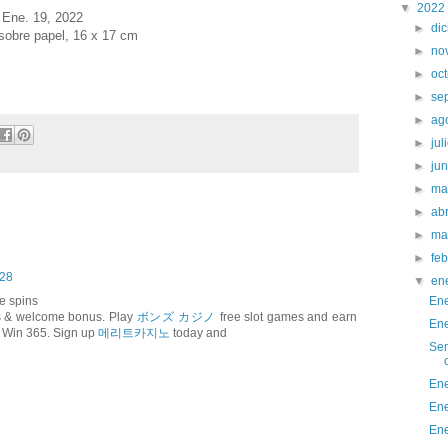
▼
2022
Ene. 19
, 2022
►
di
 sobre papel, 16 x 17 cm
►
no
►
oc
►
se
►
ag
►
jul
►
ju
►
ma
►
abr
►
ma
►
fe
:28
▼
en
e spins
Ene
es & welcome bonus. Play
ボンズ カジノ
free slot games and earn
Ene
Win 365. Sign up
메리트카지노
today and
Sem
Ene
Ene
Ene