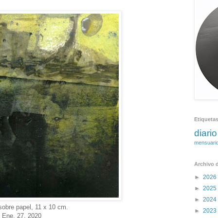
Etiqueta
diario
mensuari
Archivo d
►
2026
►
2025
►
2024
 sobre papel, 11 x 10 cm.
►
2023
Ene. 27, 2020