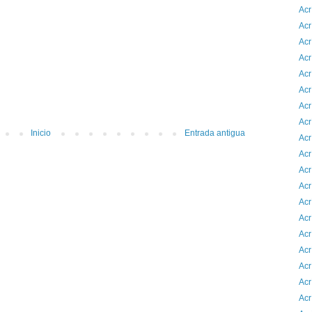
Acr
Acr
Acr
Acr
Acr
Acr
Acr
Acr
Inicio
Entrada antigua
Acr
Acr
Acr
Acr
Acr
Acr
Acr
Acr
Acr
Acr
Acr