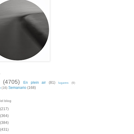
s
(4705)
En plein air
(81)
lugares
(9)
Semanario
(168)
o
(16)
el blog
(217)
(364)
(384)
(431)