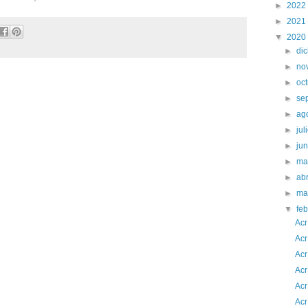
►
2022
►
2021
▼
2020
►
di
►
no
►
oc
►
se
►
ag
►
jul
►
ju
►
ma
►
abr
►
ma
▼
fe
Acr
Acr
Acr
Acr
Acr
Acr