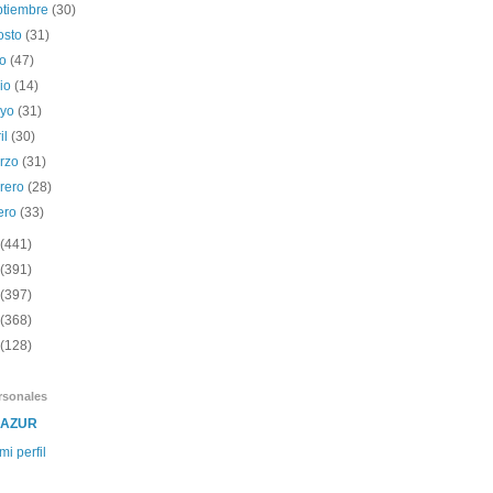
ptiembre
(30)
osto
(31)
io
(47)
nio
(14)
yo
(31)
il
(30)
rzo
(31)
brero
(28)
ero
(33)
(441)
(391)
(397)
(368)
(128)
rsonales
SAZUR
mi perfil