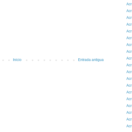
Acr
Acr
Acr
Acr
Acr
Acr
Acr
Acr
Acr
Inicio
Entrada antigua
Acr
Acr
Acr
Acr
Acr
Acr
Acr
Acr
Acr
Acr