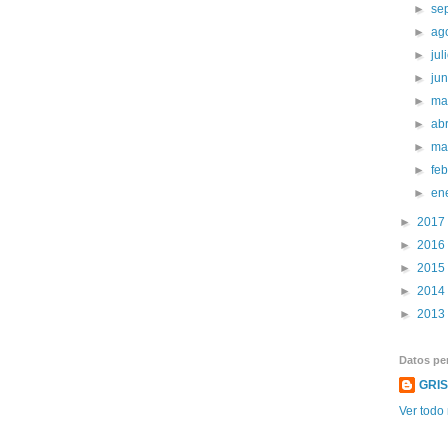
►
se
►
ag
►
jul
►
ju
►
ma
►
abr
►
ma
►
fe
►
en
►
2017
►
2016
►
2015
►
2014
►
2013
Datos pe
GRI
Ver todo 