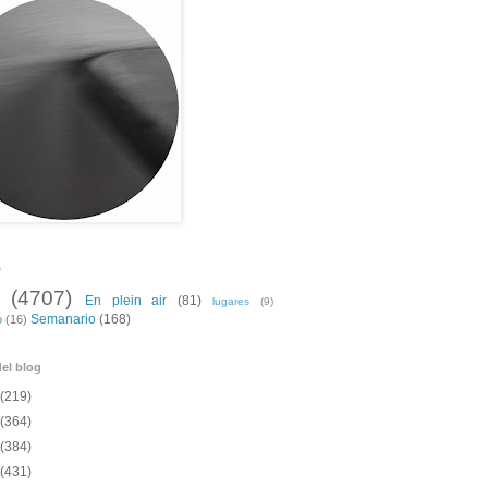
s
(4707)
En plein air
(81)
lugares
(9)
Semanario
(168)
o
(16)
el blog
(219)
(364)
(384)
(431)