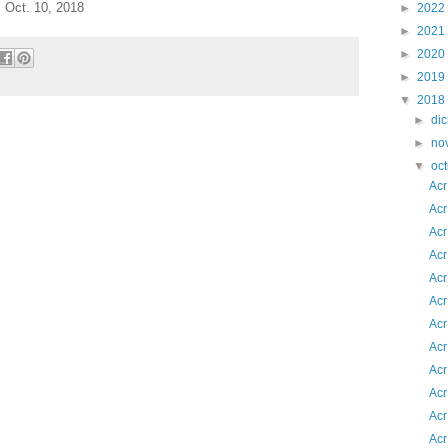
Oct. 10, 2018
►
2022
►
2021
►
2020
►
2019
▼
2018
►
di
►
no
▼
oc
Acr
Acr
Acr
Acr
Acr
Acr
Acr
Acr
Acr
Acr
Acr
Acr