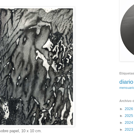
8
Etiqueta
diario
mensuari
Archivo d
►
2026
►
2025
►
2024
►
2023
 sobre papel, 10 x 10 cm.