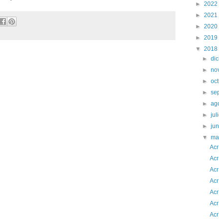
►
2022
►
2021
►
2020
►
2019
▼
2018
►
di
►
no
►
oc
►
se
►
ag
►
jul
►
ju
▼
ma
Acr
Acr
Acr
Acr
Acr
Acr
Acr