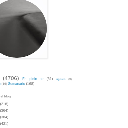
s
(4706)
En plein air
(81)
lugares
(9)
Semanario
(168)
o
(16)
el blog
(218)
(364)
(384)
(431)