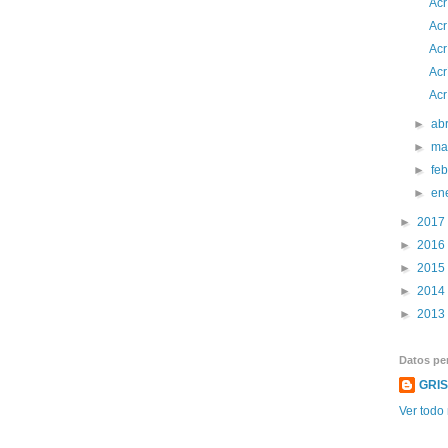
Acr
Acr
Acr
Acr
Acr
►
abr
►
ma
►
fe
►
en
►
2017
►
2016
►
2015
►
2014
►
2013
Datos pe
GRI
Ver todo 