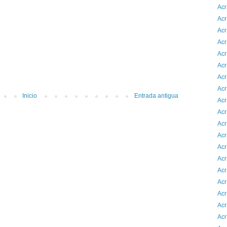
Acr
Acr
Acr
Acr
Acr
Acr
Acr
Acr
Inicio
Entrada antigua
Acr
Acr
Acr
Acr
Acr
Acr
Acr
Acr
Acr
Acr
Acr