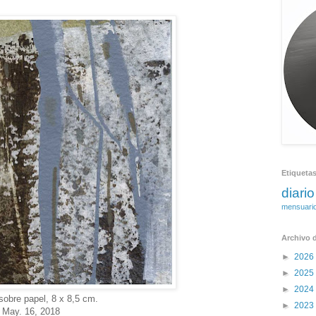
Etiqueta
diario
mensuari
Archivo d
►
2026
►
2025
►
2024
 sobre papel, 8 x 8,5 cm.
►
2023
May. 16, 2018