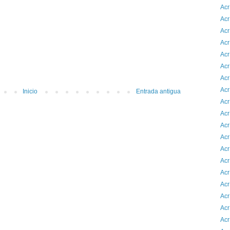
Acr
Acr
Acr
Acr
Acr
Acr
Acr
Acr
Inicio
Entrada antigua
Acr
Acr
Acr
Acr
Acr
Acr
Acr
Acr
Acr
Acr
Acr