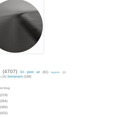
s
(4707)
En plein air
(81)
lugares
(9)
Semanario
(168)
o
(16)
el blog
(219)
(364)
(384)
(431)