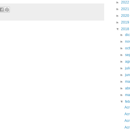
►
2022
►
2021
►
2020
►
2019
▼
2018
►
di
►
no
►
oc
►
se
►
ag
►
jul
►
ju
►
ma
►
abr
►
ma
▼
fe
Acr
Acr
Acr
Acr