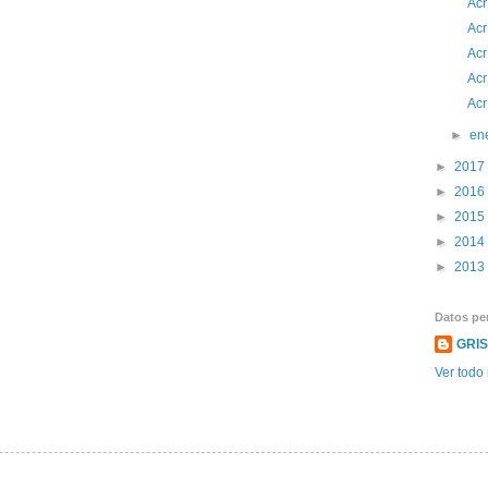
Acr
Acr
Acr
Acr
Acr
►
en
►
2017
►
2016
►
2015
►
2014
►
2013
Datos pe
GRI
Ver todo 