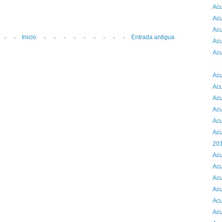
Acu
Acu
Acu
Inicio
Entrada antigua
Acu
Acu
2
Acu
Acu
Acu
Acu
Acu
Acu
201
Acu
Acu
Acu
Acu
Acu
Acu