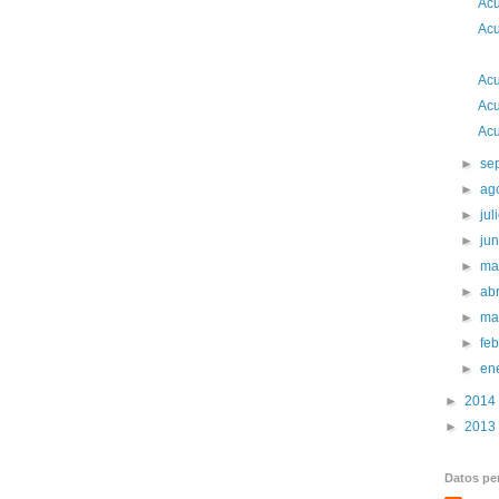
Acu
Acu
2
Acu
Acu
Acu
►
se
►
ag
►
jul
►
ju
►
ma
►
abr
►
ma
►
fe
►
en
►
2014
►
2013
Datos pe