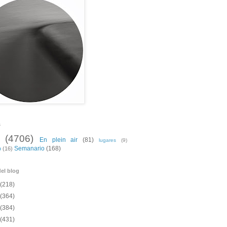
s
(4706)
En plein air
(81)
lugares
(9)
Semanario
(168)
o
(16)
el blog
(218)
(364)
(384)
(431)