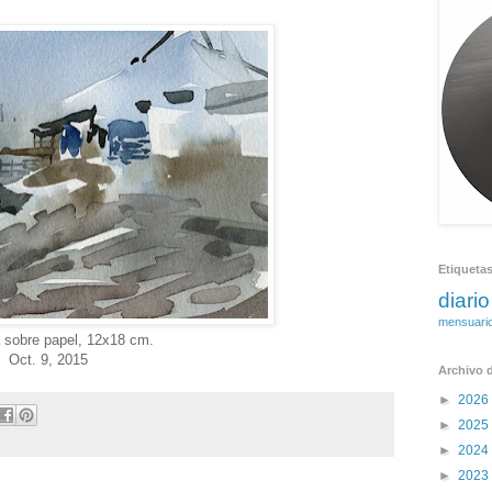
Etiqueta
diario
mensuari
 sobre papel, 12x18 cm.
Oct. 9, 2015
Archivo d
►
2026
►
2025
►
2024
►
2023