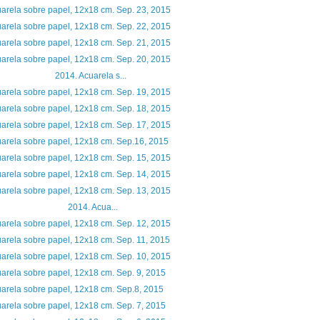
arela sobre papel, 12x18 cm. Sep. 23, 2015
arela sobre papel, 12x18 cm. Sep. 22, 2015
arela sobre papel, 12x18 cm. Sep. 21, 2015
arela sobre papel, 12x18 cm. Sep. 20, 2015
014. Acuarela s...
arela sobre papel, 12x18 cm. Sep. 19, 2015
arela sobre papel, 12x18 cm. Sep. 18, 2015
arela sobre papel, 12x18 cm. Sep. 17, 2015
arela sobre papel, 12x18 cm. Sep.16, 2015
arela sobre papel, 12x18 cm. Sep. 15, 2015
arela sobre papel, 12x18 cm. Sep. 14, 2015
arela sobre papel, 12x18 cm. Sep. 13, 2015
014. Acua...
arela sobre papel, 12x18 cm. Sep. 12, 2015
arela sobre papel, 12x18 cm. Sep. 11, 2015
arela sobre papel, 12x18 cm. Sep. 10, 2015
arela sobre papel, 12x18 cm. Sep. 9, 2015
arela sobre papel, 12x18 cm. Sep.8, 2015
arela sobre papel, 12x18 cm. Sep. 7, 2015