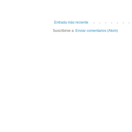
Entrada más reciente
Suscribirse a:
Enviar comentarios (Atom)