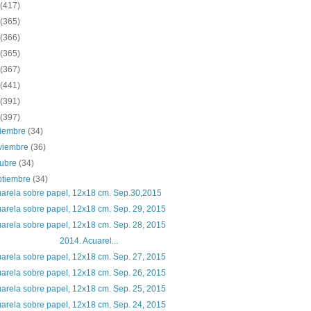
(417)
(365)
(366)
(365)
(367)
(441)
(391)
(397)
ciembre
(34)
viembre
(36)
tubre
(34)
ptiembre
(34)
arela sobre papel, 12x18 cm. Sep.30,2015
arela sobre papel, 12x18 cm. Sep. 29, 2015
arela sobre papel, 12x18 cm. Sep. 28, 2015
014. Acuarel...
arela sobre papel, 12x18 cm. Sep. 27, 2015
arela sobre papel, 12x18 cm. Sep. 26, 2015
arela sobre papel, 12x18 cm. Sep. 25, 2015
arela sobre papel, 12x18 cm. Sep. 24, 2015