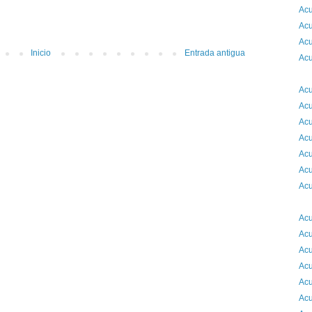
Acu
Acu
Acu
Inicio
Entrada antigua
Acu
2
Acu
Acu
Acu
Acu
Acu
Acu
Acu
2
Acu
Acu
Acu
Acu
Acu
Acu