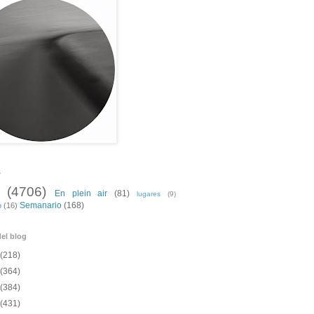
s
(4706)
En plein air
(81)
lugares
(9)
Semanario
(168)
o
(16)
el blog
(218)
(364)
(384)
(431)