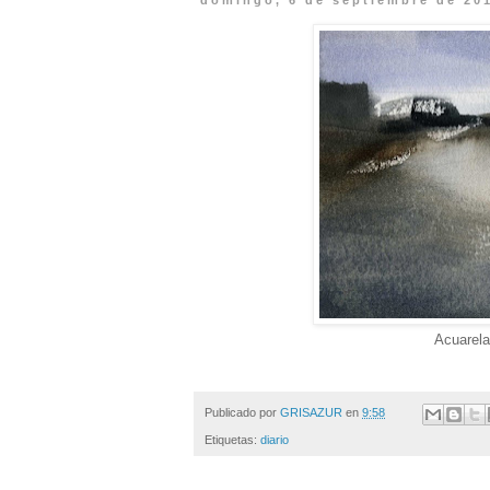
domingo, 6 de septiembre de 20
Acuarela
Publicado por
GRISAZUR
en
9:58
Etiquetas:
diario