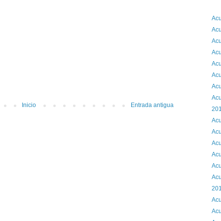
2
Acu
Acu
Acu
Acu
Acu
Acu
Acu
Acu
Inicio
Entrada antigua
201
Acu
Acu
Acu
Acu
Acu
Acu
201
Acu
Acu