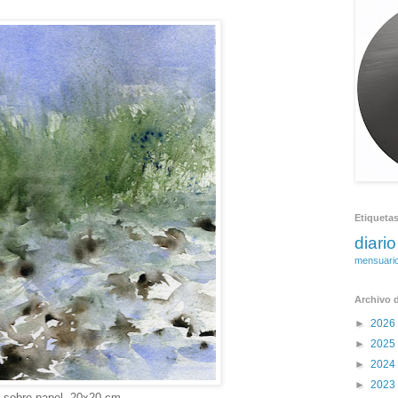
Etiqueta
diario
mensuari
Archivo d
►
2026
►
2025
►
2024
►
2023
 sobre papel, 20x20 cm.