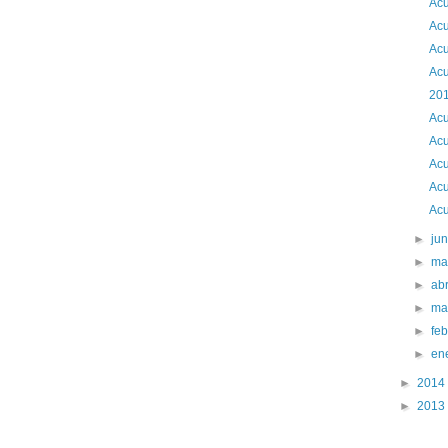
Acu
Acu
Acu
Acu
201
Acu
Acu
Acu
Acu
Acu
►
ju
►
ma
►
abr
►
ma
►
fe
►
en
►
2014
►
2013