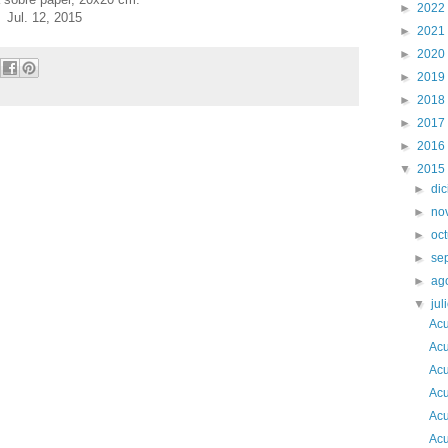
►
2022
Jul. 12, 2015
►
2021
►
2020
►
2019
►
2018
►
2017
►
2016
▼
2015
►
di
►
no
►
oc
►
se
►
ag
▼
jul
Acu
Acu
Acu
Acu
Acu
Acu