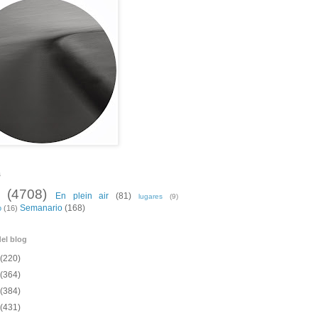
s
(4708)
En plein air
(81)
lugares
(9)
Semanario
(168)
o
(16)
el blog
(220)
(364)
(384)
(431)