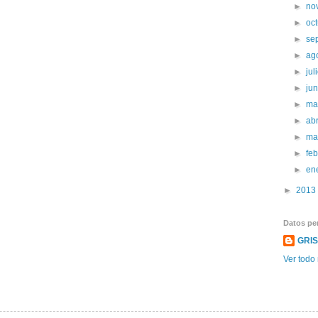
►
no
►
oc
►
se
►
ag
►
jul
►
ju
►
ma
►
abr
►
ma
►
fe
►
en
►
2013
Datos pe
GRI
Ver todo 