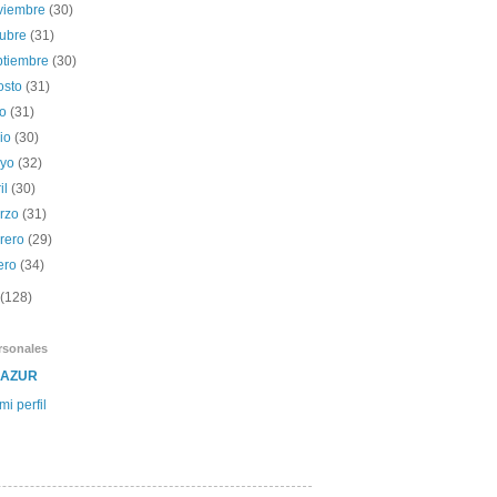
viembre
(30)
tubre
(31)
ptiembre
(30)
osto
(31)
io
(31)
nio
(30)
yo
(32)
il
(30)
rzo
(31)
brero
(29)
ero
(34)
(128)
rsonales
SAZUR
mi perfil