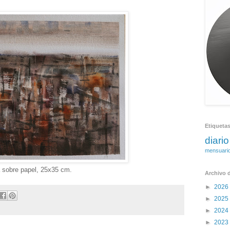
4
Etiqueta
diario
mensuari
 sobre papel, 25x35 cm.
Archivo d
►
2026
►
2025
►
2024
►
2023