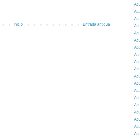
Acu
Acu
Acu
Inicio
Entrada antigua
Acu
Acu
Acu
Acu
Acu
Acu
Acu
Acu
Acu
Acu
Acu
Acu
Acu
Acu
Acu
Acu