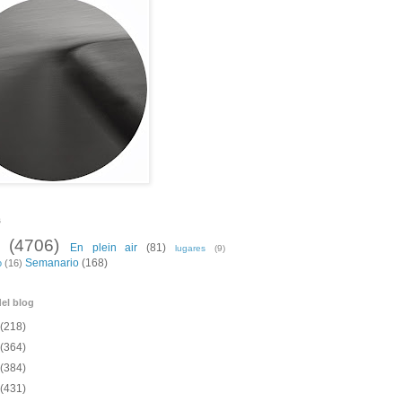
s
(4706)
En plein air
(81)
lugares
(9)
Semanario
(168)
o
(16)
el blog
(218)
(364)
(384)
(431)